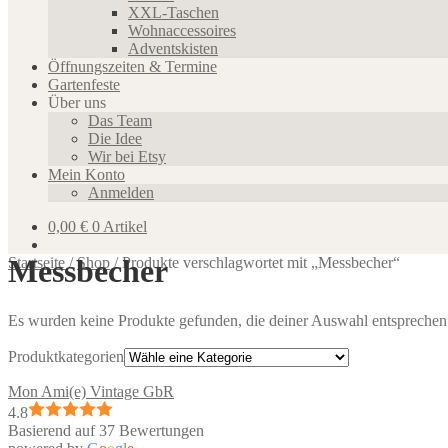
XXL-Taschen
Wohnaccessoires
Adventskisten
Öffnungszeiten & Termine
Gartenfeste
Über uns
Das Team
Die Idee
Wir bei Etsy
Mein Konto
Anmelden
0,00
€
0 Artikel
Messbecher
Startseite
/
Shop
/
Produkte verschlagwortet mit „Messbecher“
Es wurden keine Produkte gefunden, die deiner Auswahl entsprechen
Produktkategorien
Mon Ami(e) Vintage GbR
4.8
Basierend auf 37 Bewertungen