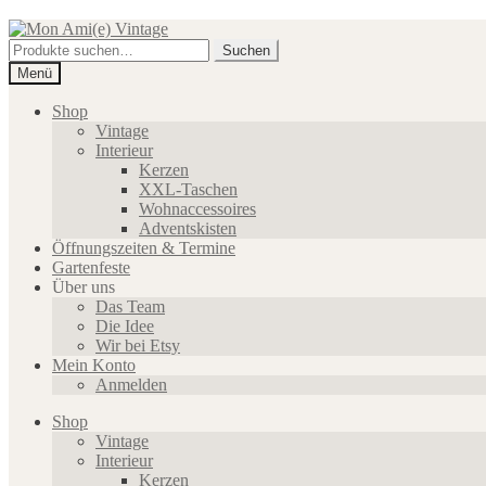
Zur
Zum
Navigation
Inhalt
Suche
Suchen
springen
springen
nach:
Menü
Shop
Vintage
Interieur
Kerzen
XXL-Taschen
Wohnaccessoires
Adventskisten
Öffnungszeiten & Termine
Gartenfeste
Über uns
Das Team
Die Idee
Wir bei Etsy
Mein Konto
Anmelden
Shop
Vintage
Interieur
Kerzen