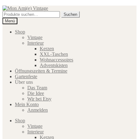
Zur
Zum
Navigation
Inhalt
Suche
Suchen
springen
springen
nach:
Menü
Shop
Vintage
Interieur
Kerzen
XXL-Taschen
Wohnaccessoires
Adventskisten
Öffnungszeiten & Termine
Gartenfeste
Über uns
Das Team
Die Idee
Wir bei Etsy
Mein Konto
Anmelden
Shop
Vintage
Interieur
Kerzen