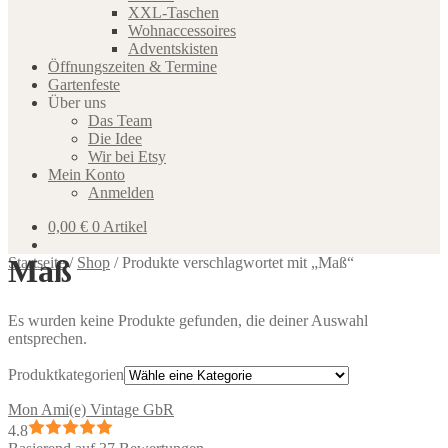
XXL-Taschen
Wohnaccessoires
Adventskisten
Öffnungszeiten & Termine
Gartenfeste
Über uns
Das Team
Die Idee
Wir bei Etsy
Mein Konto
Anmelden
0,00
€
0 Artikel
Maß
Startseite
/
Shop
/
Produkte verschlagwortet mit „Maß“
Es wurden keine Produkte gefunden, die deiner Auswahl
entsprechen.
Produktkategorien
Mon Ami(e) Vintage GbR
4.8