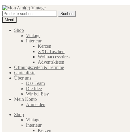
Zur
Zum
Navigation
Inhalt
Suche
Suchen
springen
springen
nach:
Menü
Shop
Vintage
Interieur
Kerzen
XXL-Taschen
Wohnaccessoires
Adventskisten
Öffnungszeiten & Termine
Gartenfeste
Über uns
Das Team
Die Idee
Wir bei Etsy
Mein Konto
Anmelden
Shop
Vintage
Interieur
Kerzen