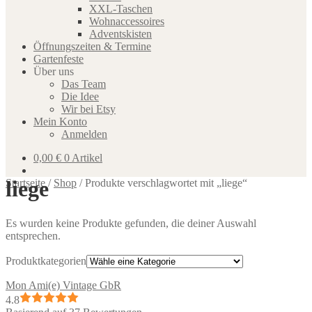
XXL-Taschen
Wohnaccessoires
Adventskisten
Öffnungszeiten & Termine
Gartenfeste
Über uns
Das Team
Die Idee
Wir bei Etsy
Mein Konto
Anmelden
0,00
€
0 Artikel
liege
Startseite
/
Shop
/
Produkte verschlagwortet mit „liege“
Es wurden keine Produkte gefunden, die deiner Auswahl
entsprechen.
Produktkategorien
Mon Ami(e) Vintage GbR
4.8