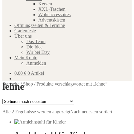
Kerzen
XXL-Taschen
Wohnaccessoires
Adventskisten
Öffnungszeiten & Termine
Gartenfeste
Über uns
Das Team
Die Idee
Wir bei Etsy
Mein Konto
Anmelden
0,00
€
0 Artikel
lehne
Startseite
/
Shop
/
Produkte verschlagwortet mit „lehne“
Alle 2 Ergebnisse werden angezeigt
Nach neuesten sortiert