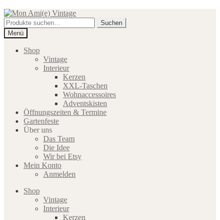
Zur
Zum
Navigation
Inhalt
Suche
Suchen
springen
springen
nach:
Menü
Shop
Vintage
Interieur
Kerzen
XXL-Taschen
Wohnaccessoires
Adventskisten
Öffnungszeiten & Termine
Gartenfeste
Über uns
Das Team
Die Idee
Wir bei Etsy
Mein Konto
Anmelden
Shop
Vintage
Interieur
Kerzen