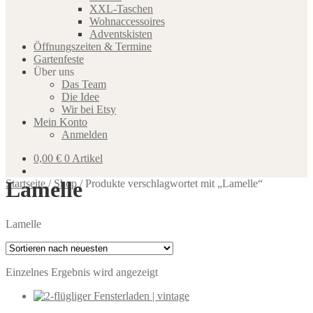
XXL-Taschen
Wohnaccessoires
Adventskisten
Öffnungszeiten & Termine
Gartenfeste
Über uns
Das Team
Die Idee
Wir bei Etsy
Mein Konto
Anmelden
0,00
€
0 Artikel
Lamelle
Startseite
/
Shop
/
Produkte verschlagwortet mit „Lamelle“
Lamelle
Einzelnes Ergebnis wird angezeigt