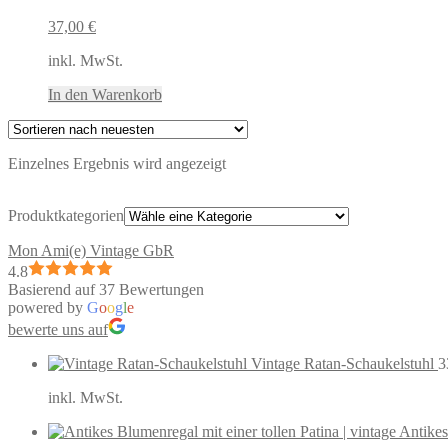
37,00
€
inkl. MwSt.
In den Warenkorb
Einzelnes Ergebnis wird angezeigt
Produktkategorien
Mon Ami(e) Vintage GbR
4.8
Basierend auf 37 Bewertungen
powered by
G
o
o
g
l
e
bewerte uns auf
Vintage Ratan-Schaukelstuhl
3
inkl. MwSt.
Antikes