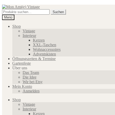
Zur
Zum
Navigation
Inhalt
Suche
Suchen
springen
springen
nach:
Menü
Shop
Vintage
Interieur
Kerzen
XXL-Taschen
Wohnaccessoires
Adventskisten
Öffnungszeiten & Termine
Gartenfeste
Über uns
Das Team
Die Idee
Wir bei Etsy
Mein Konto
Anmelden
Shop
Vintage
Interieur
Kerzen