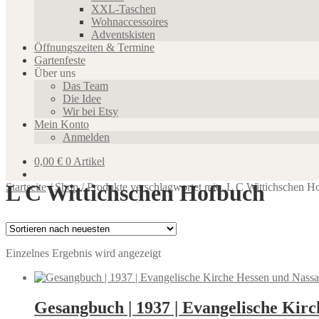
XXL-Taschen
Wohnaccessoires
Adventskisten
Öffnungszeiten & Termine
Gartenfeste
Über uns
Das Team
Die Idee
Wir bei Etsy
Mein Konto
Anmelden
0,00
€
0 Artikel
L C Wittichschen Hofbuch
Startseite
/
Shop
/
Produkte verschlagwortet mit „L C Wittichschen H
Einzelnes Ergebnis wird angezeigt
Gesangbuch | 1937 | Evangelische Kirc