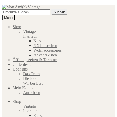
Zur
Zum
Navigation
Inhalt
Suche
Suchen
springen
springen
nach:
Menü
Shop
Vintage
Interieur
Kerzen
XXL-Taschen
Wohnaccessoires
Adventskisten
Öffnungszeiten & Termine
Gartenfeste
Über uns
Das Team
Die Idee
Wir bei Etsy
Mein Konto
Anmelden
Shop
Vintage
Interieur
Kerzen