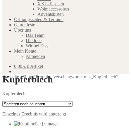
XXL-Taschen
Wohnaccessoires
Adventskisten
Öffnungszeiten & Termine
Gartenfeste
Über uns
Das Team
Die Idee
Wir bei Etsy
Mein Konto
Anmelden
0,00
€
0 Artikel
Kupferblech
Startseite
/
Shop
/
Produkte verschlagwortet mit „Kupferblech“
Kupferblech
Einzelnes Ergebnis wird angezeigt