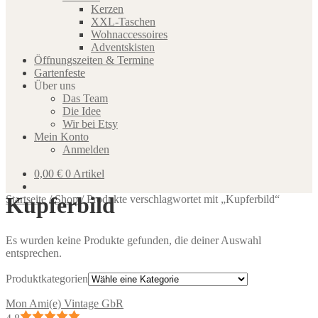
Kerzen
XXL-Taschen
Wohnaccessoires
Adventskisten
Öffnungszeiten & Termine
Gartenfeste
Über uns
Das Team
Die Idee
Wir bei Etsy
Mein Konto
Anmelden
0,00
€
0 Artikel
Kupferbild
Startseite
/
Shop
/
Produkte verschlagwortet mit „Kupferbild“
Es wurden keine Produkte gefunden, die deiner Auswahl
entsprechen.
Produktkategorien
Mon Ami(e) Vintage GbR