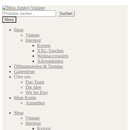
Zur
Zum
Navigation
Inhalt
Suche
Suchen
springen
springen
nach:
Menü
Shop
Vintage
Interieur
Kerzen
XXL-Taschen
Wohnaccessoires
Adventskisten
Öffnungszeiten & Termine
Gartenfeste
Über uns
Das Team
Die Idee
Wir bei Etsy
Mein Konto
Anmelden
Shop
Vintage
Interieur
Kerzen