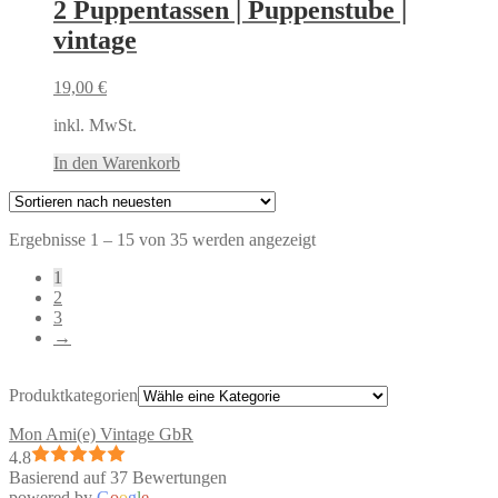
2 Puppentassen | Puppenstube |
vintage
19,00
€
inkl. MwSt.
In den Warenkorb
Nach
Ergebnisse 1 – 15 von 35 werden angezeigt
neuesten
1
sortiert
2
3
→
Produktkategorien
Mon Ami(e) Vintage GbR
4.8
Basierend auf 37 Bewertungen
powered by
G
o
o
g
l
e