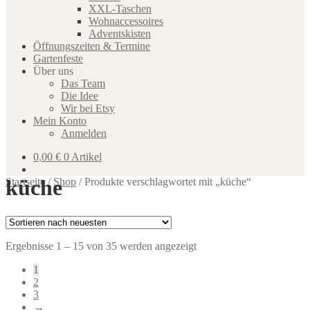
XXL-Taschen
Wohnaccessoires
Adventskisten
Öffnungszeiten & Termine
Gartenfeste
Über uns
Das Team
Die Idee
Wir bei Etsy
Mein Konto
Anmelden
0,00
€
0 Artikel
küche
Startseite
/
Shop
/
Produkte verschlagwortet mit „küche“
Nach
Ergebnisse 1 – 15 von 35 werden angezeigt
neuesten
1
sortiert
2
3
→