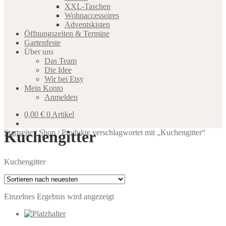
XXL-Taschen
Wohnaccessoires
Adventskisten
Öffnungszeiten & Termine
Gartenfeste
Über uns
Das Team
Die Idee
Wir bei Etsy
Mein Konto
Anmelden
0,00
€
0 Artikel
Kuchengitter
Startseite
/
Shop
/
Produkte verschlagwortet mit „Kuchengitter“
Kuchengitter
Einzelnes Ergebnis wird angezeigt