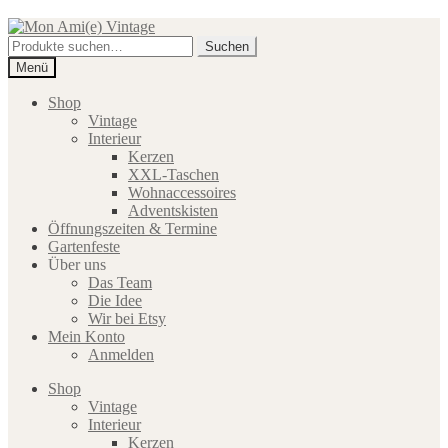
Zur
Zum
Navigation
Inhalt
Suche
Suchen
springen
springen
nach:
Menü
Shop
Vintage
Interieur
Kerzen
XXL-Taschen
Wohnaccessoires
Adventskisten
Öffnungszeiten & Termine
Gartenfeste
Über uns
Das Team
Die Idee
Wir bei Etsy
Mein Konto
Anmelden
Shop
Vintage
Interieur
Kerzen