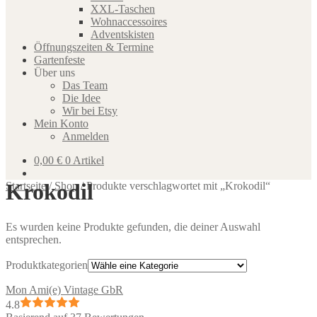
XXL-Taschen
Wohnaccessoires
Adventskisten
Öffnungszeiten & Termine
Gartenfeste
Über uns
Das Team
Die Idee
Wir bei Etsy
Mein Konto
Anmelden
0,00
€
0 Artikel
Krokodil
Startseite
/
Shop
/
Produkte verschlagwortet mit „Krokodil“
Es wurden keine Produkte gefunden, die deiner Auswahl
entsprechen.
Produktkategorien
Mon Ami(e) Vintage GbR
4.8