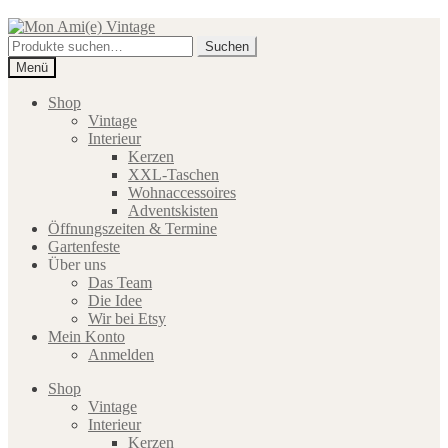
Zur
Zum
Navigation
Inhalt
Suche
Suchen
springen
springen
nach:
Menü
Shop
Vintage
Interieur
Kerzen
XXL-Taschen
Wohnaccessoires
Adventskisten
Öffnungszeiten & Termine
Gartenfeste
Über uns
Das Team
Die Idee
Wir bei Etsy
Mein Konto
Anmelden
Shop
Vintage
Interieur
Kerzen