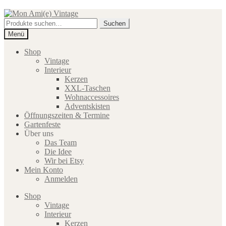
Zur
Zum
Navigation
Inhalt
Suche
Suchen
springen
springen
nach:
Menü
Shop
Vintage
Interieur
Kerzen
XXL-Taschen
Wohnaccessoires
Adventskisten
Öffnungszeiten & Termine
Gartenfeste
Über uns
Das Team
Die Idee
Wir bei Etsy
Mein Konto
Anmelden
Shop
Vintage
Interieur
Kerzen