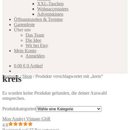
XXL-Taschen
Wohnaccessoires
Adventskisten
Öffnungszeiten & Termine
Gartenfeste
Über uns
Das Team
Die Idee
Wir bei Etsy
Mein Konto
Anmelden
0,00
€
0 Artikel
kreis
Startseite
/
Shop
/
Produkte verschlagwortet mit „kreis“
Es wurden keine Produkte gefunden, die deiner Auswahl
entsprechen.
Produktkategorien
Mon Ami(e) Vintage GbR
4.8