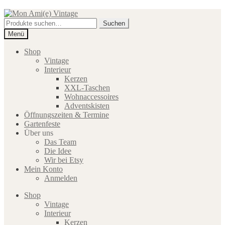
Zur
Zum
Navigation
Inhalt
Suche
Suchen
springen
springen
nach:
Menü
Shop
Vintage
Interieur
Kerzen
XXL-Taschen
Wohnaccessoires
Adventskisten
Öffnungszeiten & Termine
Gartenfeste
Über uns
Das Team
Die Idee
Wir bei Etsy
Mein Konto
Anmelden
Shop
Vintage
Interieur
Kerzen