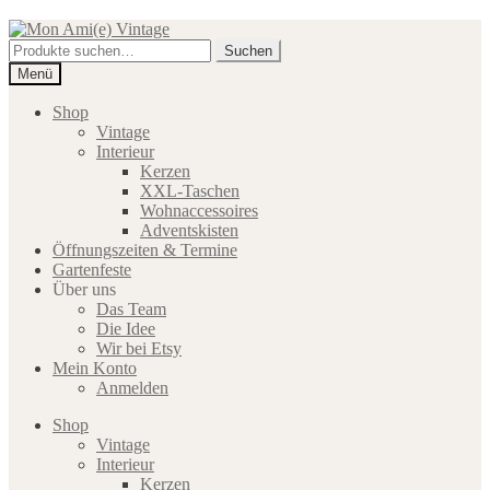
Zur
Zum
Navigation
Inhalt
Suche
Suchen
springen
springen
nach:
Menü
Shop
Vintage
Interieur
Kerzen
XXL-Taschen
Wohnaccessoires
Adventskisten
Öffnungszeiten & Termine
Gartenfeste
Über uns
Das Team
Die Idee
Wir bei Etsy
Mein Konto
Anmelden
Shop
Vintage
Interieur
Kerzen