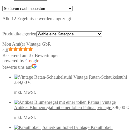
Nach
Alle 12 Ergebnisse werden angezeigt
neuesten
sortiert
Produktkategorien
Mon Ami(e) Vintage GbR
4.8
Basierend auf 37 Bewertungen
powered by
G
o
o
g
l
e
bewerte uns auf
Vintage Ratan-Schaukelstuhl
339,00
€
inkl. MwSt.
Antikes Blumenregal mit einer tollen Patina | vintage
396,00
€
inkl. MwSt.
Krauthobel |