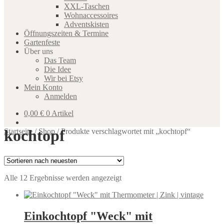
XXL-Taschen
Wohnaccessoires
Adventskisten
Öffnungszeiten & Termine
Gartenfeste
Über uns
Das Team
Die Idee
Wir bei Etsy
Mein Konto
Anmelden
0,00
€
0 Artikel
kochtopf
Startseite
/
Shop
/
Produkte verschlagwortet mit „kochtopf“
Nach
Alle 12 Ergebnisse werden angezeigt
neuesten
sortiert
Einkochtopf "Weck" mit