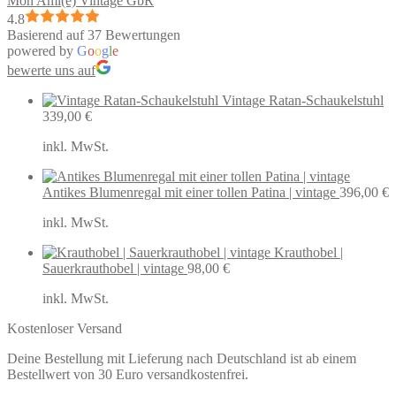
Mon Ami(e) Vintage GbR
4.8
Basierend auf 37 Bewertungen
powered by
G
o
o
g
l
e
bewerte uns auf
Vintage Ratan-Schaukelstuhl
339,00
€
inkl. MwSt.
Antikes Blumenregal mit einer tollen Patina | vintage
396,00
€
inkl. MwSt.
Krauthobel |
Sauerkrauthobel | vintage
98,00
€
inkl. MwSt.
Kostenloser Versand
Deine Bestellung mit Lieferung nach Deutschland ist ab einem
Bestellwert von 30 Euro versandkostenfrei.