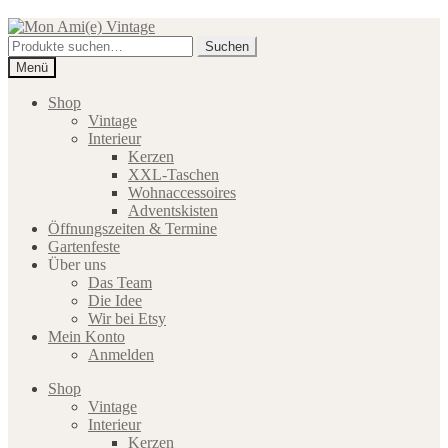
Zur
Zum
Navigation
Inhalt
Suche
Suchen
springen
springen
nach:
Menü
Shop
Vintage
Interieur
Kerzen
XXL-Taschen
Wohnaccessoires
Adventskisten
Öffnungszeiten & Termine
Gartenfeste
Über uns
Das Team
Die Idee
Wir bei Etsy
Mein Konto
Anmelden
Shop
Vintage
Interieur
Kerzen