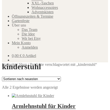
XXL-Taschen
Wohnaccessoires
Adventskisten
Öffnungszeiten & Termine
Gartenfeste
Über uns
Das Team
Die Idee
Wir bei Etsy
Mein Konto
Anmelden
0,00
€
0 Artikel
kinderstuhl
Startseite
/
Shop
/
Produkte verschlagwortet mit „kinderstuhl“
Nach
Alle 2 Ergebnisse werden angezeigt
neuesten
sortiert
Armlehnstuhl für Kinder