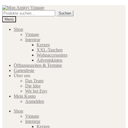
Zur
Zum
Navigation
Inhalt
Suche
Suchen
springen
springen
nach:
Menü
Shop
Vintage
Interieur
Kerzen
XXL-Taschen
Wohnaccessoires
Adventskisten
Öffnungszeiten & Termine
Gartenfeste
Über uns
Das Team
Die Idee
Wir bei Etsy
Mein Konto
Anmelden
Shop
Vintage
Interieur
Kerzen