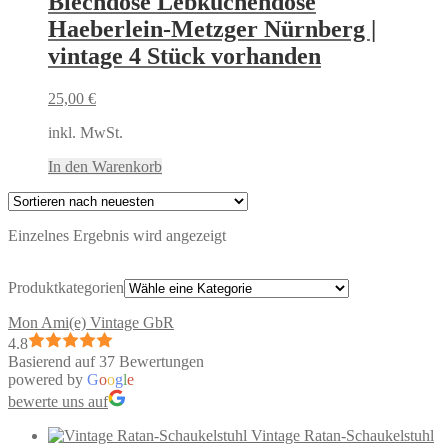
Blechdose Lebkuchendose
Haeberlein-Metzger Nürnberg |
vintage 4 Stück vorhanden
25,00
€
inkl. MwSt.
In den Warenkorb
Einzelnes Ergebnis wird angezeigt
Produktkategorien
Mon Ami(e) Vintage GbR
4.8
Basierend auf 37 Bewertungen
powered by
G
o
o
g
l
e
bewerte uns auf
Vintage Ratan-Schaukelstuhl