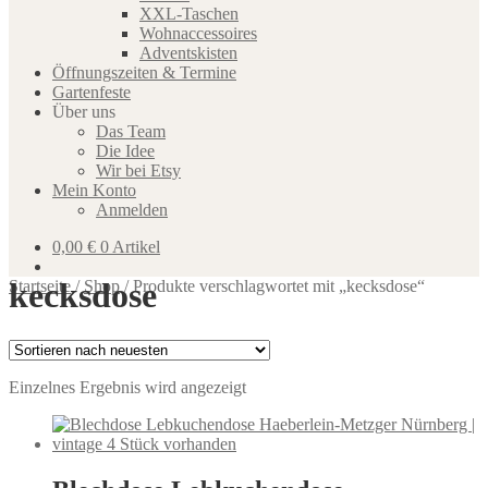
XXL-Taschen
Wohnaccessoires
Adventskisten
Öffnungszeiten & Termine
Gartenfeste
Über uns
Das Team
Die Idee
Wir bei Etsy
Mein Konto
Anmelden
0,00
€
0 Artikel
kecksdose
Startseite
/
Shop
/
Produkte verschlagwortet mit „kecksdose“
Einzelnes Ergebnis wird angezeigt