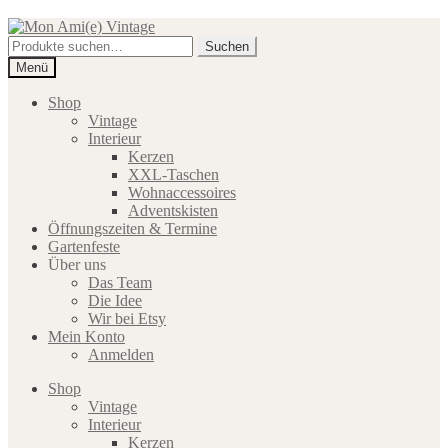
Zur
Zum
Navigation
Inhalt
Suche
Suchen
springen
springen
nach:
Menü
Shop
Vintage
Interieur
Kerzen
XXL-Taschen
Wohnaccessoires
Adventskisten
Öffnungszeiten & Termine
Gartenfeste
Über uns
Das Team
Die Idee
Wir bei Etsy
Mein Konto
Anmelden
Shop
Vintage
Interieur
Kerzen