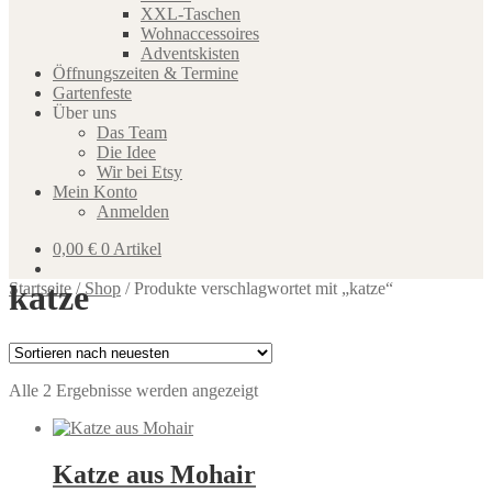
XXL-Taschen
Wohnaccessoires
Adventskisten
Öffnungszeiten & Termine
Gartenfeste
Über uns
Das Team
Die Idee
Wir bei Etsy
Mein Konto
Anmelden
0,00
€
0 Artikel
katze
Startseite
/
Shop
/
Produkte verschlagwortet mit „katze“
Nach
Alle 2 Ergebnisse werden angezeigt
neuesten
sortiert
Katze aus Mohair