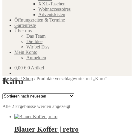
XXL-Taschen
Wohnaccessoires
Adventskisten
Öffnungszeiten & Termine
Gartenfeste
Über uns
Das Team
Die Idee
Wir bei Etsy
Mein Konto
Anmelden
0,00
€
0 Artikel
Karo
Startseite
/
Shop
/
Produkte verschlagwortet mit „Karo“
Nach
Alle 2 Ergebnisse werden angezeigt
neuesten
sortiert
Blauer Koffer | retro