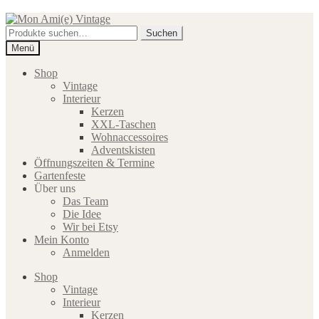
Zur
Zum
Navigation
Inhalt
Suche
Suchen
springen
springen
nach:
Menü
Shop
Vintage
Interieur
Kerzen
XXL-Taschen
Wohnaccessoires
Adventskisten
Öffnungszeiten & Termine
Gartenfeste
Über uns
Das Team
Die Idee
Wir bei Etsy
Mein Konto
Anmelden
Shop
Vintage
Interieur
Kerzen