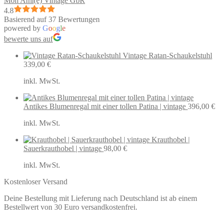
Mon Ami(e) Vintage GbR
4.8
Basierend auf 37 Bewertungen
powered by
G
o
o
g
l
e
bewerte uns auf
Vintage Ratan-Schaukelstuhl
339,00
€
inkl. MwSt.
Antikes Blumenregal mit einer tollen Patina | vintage
396,00
€
inkl. MwSt.
Krauthobel |
Sauerkrauthobel | vintage
98,00
€
inkl. MwSt.
Kostenloser Versand
Deine Bestellung mit Lieferung nach Deutschland ist ab einem
Bestellwert von 30 Euro versandkostenfrei.