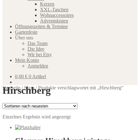
Kerzen
XXL-Taschen
Wohnaccessoires
Adventskisten
Öffnungszeiten & Termine
Gartenfeste
Über uns
Das Team
Die Idee
Wir bei Etsy
Mein Konto
Anmelden
0,00
€
0 Artikel
Hirschberg
Startseite
/
Shop
/
Produkte verschlagwortet mit „Hirschberg“
Einzelnes Ergebnis wird angezeigt