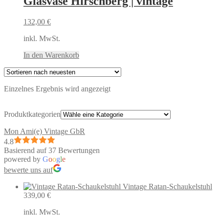
Glasvase Hirschberg | vintage
132,00
€
inkl. MwSt.
In den Warenkorb
Einzelnes Ergebnis wird angezeigt
Produktkategorien
Mon Ami(e) Vintage GbR
4.8
Basierend auf 37 Bewertungen
powered by
G
o
o
g
l
e
bewerte uns auf
Vintage Ratan-Schaukelstuhl
339,00
€
inkl. MwSt.