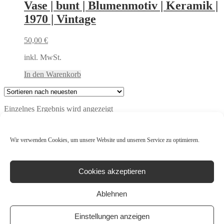
Vase | bunt | Blumenmotiv | Keramik |
1970 | Vintage
50,00
€
inkl. MwSt.
In den Warenkorb
Einzelnes Ergebnis wird angezeigt
Produktkategorien
Wir verwenden Cookies, um unsere Website und unseren Service zu optimieren.
Mon Ami(e) Vintage GbR
4.8
Cookies akzeptieren
Basierend auf 37 Bewertungen
powered by
G
o
o
g
l
e
bewerte uns auf
Ablehnen
Vintage Ratan-Schaukelstuhl
Einstellungen anzeigen
339,00
€