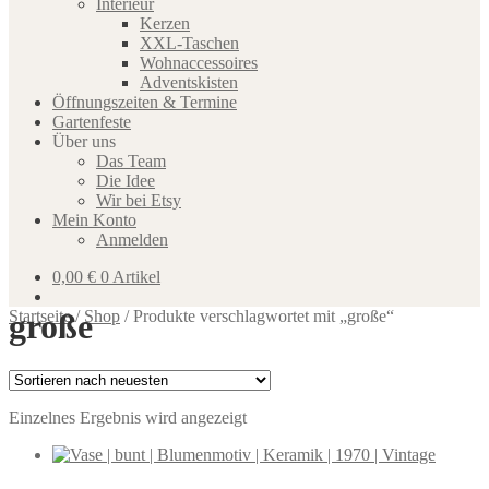
Interieur
Kerzen
XXL-Taschen
Wohnaccessoires
Adventskisten
Öffnungszeiten & Termine
Gartenfeste
Über uns
Das Team
Die Idee
Wir bei Etsy
Mein Konto
Anmelden
0,00
€
0 Artikel
große
Startseite
/
Shop
/
Produkte verschlagwortet mit „große“
Einzelnes Ergebnis wird angezeigt