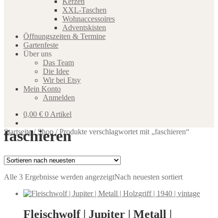
Kerzen
XXL-Taschen
Wohnaccessoires
Adventskisten
Öffnungszeiten & Termine
Gartenfeste
Über uns
Das Team
Die Idee
Wir bei Etsy
Mein Konto
Anmelden
0,00
€
0 Artikel
faschieren
Startseite
/
Shop
/
Produkte verschlagwortet mit „faschieren“
Alle 3 Ergebnisse werden angezeigt
Nach neuesten sortiert
Fleischwolf | Jupiter | Metall |