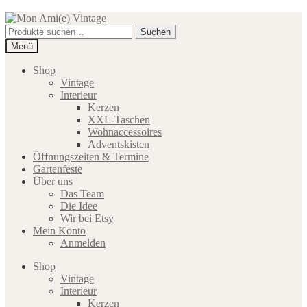
Zur
Zum
Navigation
Inhalt
Suche
Suchen
springen
springen
nach:
Menü
Shop
Vintage
Interieur
Kerzen
XXL-Taschen
Wohnaccessoires
Adventskisten
Öffnungszeiten & Termine
Gartenfeste
Über uns
Das Team
Die Idee
Wir bei Etsy
Mein Konto
Anmelden
Shop
Vintage
Interieur
Kerzen