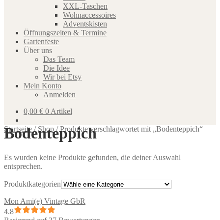
XXL-Taschen
Wohnaccessoires
Adventskisten
Öffnungszeiten & Termine
Gartenfeste
Über uns
Das Team
Die Idee
Wir bei Etsy
Mein Konto
Anmelden
0,00
€
0 Artikel
Bodenteppich
Startseite
/
Shop
/
Produkte verschlagwortet mit „Bodenteppich“
Es wurden keine Produkte gefunden, die deiner Auswahl
entsprechen.
Produktkategorien
Mon Ami(e) Vintage GbR
4.8