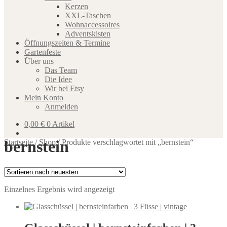
Kerzen
XXL-Taschen
Wohnaccessoires
Adventskisten
Öffnungszeiten & Termine
Gartenfeste
Über uns
Das Team
Die Idee
Wir bei Etsy
Mein Konto
Anmelden
0,00
€
0 Artikel
bernstein
Startseite
/
Shop
/
Produkte verschlagwortet mit „bernstein“
Einzelnes Ergebnis wird angezeigt