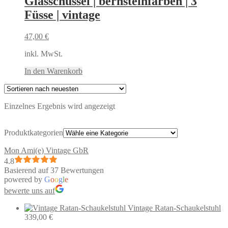
Glasschüssel | bernsteinfarben | 3
Füsse | vintage
47,00
€
inkl. MwSt.
In den Warenkorb
Einzelnes Ergebnis wird angezeigt
Produktkategorien
Mon Ami(e) Vintage GbR
4.8
Basierend auf 37 Bewertungen
powered by
G
o
o
g
l
e
bewerte uns auf
Vintage Ratan-Schaukelstuhl
339,00
€