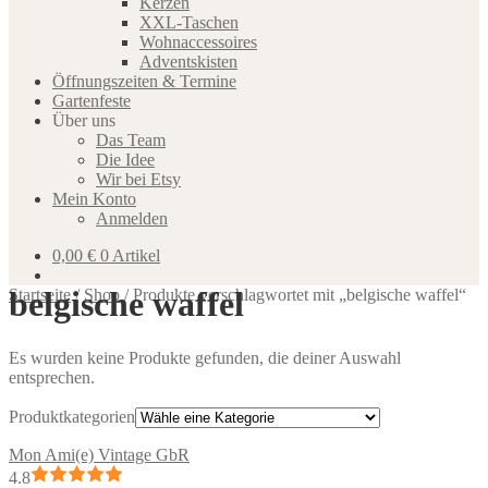
Kerzen
XXL-Taschen
Wohnaccessoires
Adventskisten
Öffnungszeiten & Termine
Gartenfeste
Über uns
Das Team
Die Idee
Wir bei Etsy
Mein Konto
Anmelden
0,00
€
0 Artikel
belgische waffel
Startseite
/
Shop
/
Produkte verschlagwortet mit „belgische waffel“
Es wurden keine Produkte gefunden, die deiner Auswahl
entsprechen.
Produktkategorien
Mon Ami(e) Vintage GbR
4.8