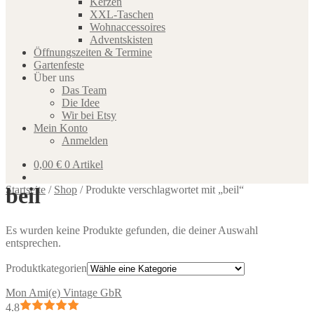
Kerzen
XXL-Taschen
Wohnaccessoires
Adventskisten
Öffnungszeiten & Termine
Gartenfeste
Über uns
Das Team
Die Idee
Wir bei Etsy
Mein Konto
Anmelden
0,00
€
0 Artikel
beil
Startseite
/
Shop
/
Produkte verschlagwortet mit „beil“
Es wurden keine Produkte gefunden, die deiner Auswahl
entsprechen.
Produktkategorien
Mon Ami(e) Vintage GbR
4.8