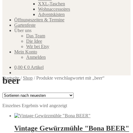
XXL-Taschen
Wohnaccessoires
Adventskisten
Öffnungszeiten & Termine
Gartenfeste
Über uns
Das Team
Die Idee
Wir bei Etsy
Mein Konto
Anmelden
0,00
€
0 Artikel
beer
Startseite
/
Shop
/
Produkte verschlagwortet mit „beer“
Einzelnes Ergebnis wird angezeigt
Vintage Gewürzmühle "Bona BEER"