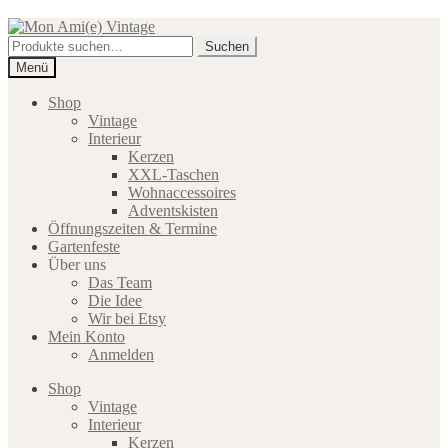
Zur
Zum
Navigation
Inhalt
Suche
Suchen
springen
springen
nach:
Menü
Shop
Vintage
Interieur
Kerzen
XXL-Taschen
Wohnaccessoires
Adventskisten
Öffnungszeiten & Termine
Gartenfeste
Über uns
Das Team
Die Idee
Wir bei Etsy
Mein Konto
Anmelden
Shop
Vintage
Interieur
Kerzen