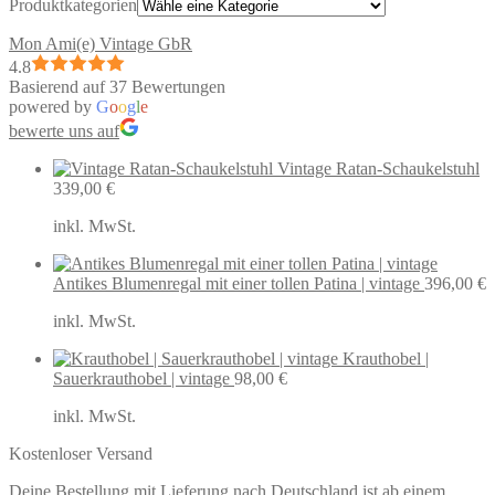
Produktkategorien
Mon Ami(e) Vintage GbR
4.8
Basierend auf 37 Bewertungen
powered by
G
o
o
g
l
e
bewerte uns auf
Vintage Ratan-Schaukelstuhl
339,00
€
inkl. MwSt.
Antikes Blumenregal mit einer tollen Patina | vintage
396,00
€
inkl. MwSt.
Krauthobel |
Sauerkrauthobel | vintage
98,00
€
inkl. MwSt.
Kostenloser Versand
Deine Bestellung mit Lieferung nach Deutschland ist ab einem