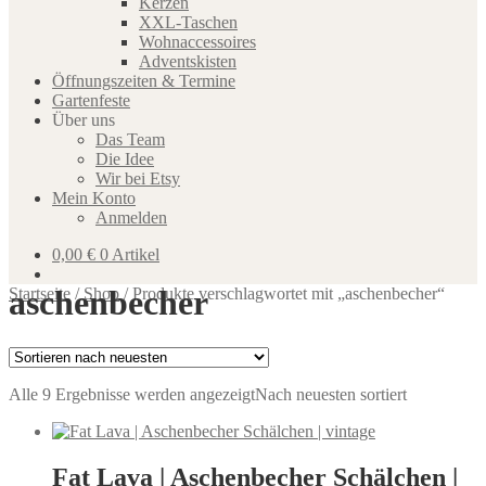
Kerzen
XXL-Taschen
Wohnaccessoires
Adventskisten
Öffnungszeiten & Termine
Gartenfeste
Über uns
Das Team
Die Idee
Wir bei Etsy
Mein Konto
Anmelden
0,00
€
0 Artikel
aschenbecher
Startseite
/
Shop
/
Produkte verschlagwortet mit „aschenbecher“
Alle 9 Ergebnisse werden angezeigt
Nach neuesten sortiert
Fat Lava | Aschenbecher Schälchen |