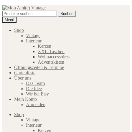
Zur
Zum
Navigation
Inhalt
Suche
Suchen
springen
springen
nach:
Menü
Shop
Vintage
Interieur
Kerzen
XXL-Taschen
Wohnaccessoires
Adventskisten
Öffnungszeiten & Termine
Gartenfeste
Über uns
Das Team
Die Idee
Wir bei Etsy
Mein Konto
Anmelden
Shop
Vintage
Interieur
Kerzen