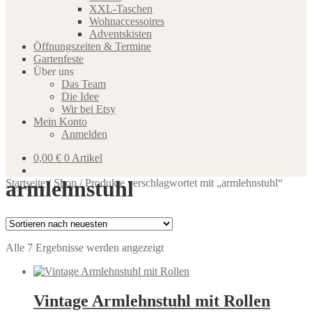
XXL-Taschen
Wohnaccessoires
Adventskisten
Öffnungszeiten & Termine
Gartenfeste
Über uns
Das Team
Die Idee
Wir bei Etsy
Mein Konto
Anmelden
0,00
€
0 Artikel
armlehnstuhl
Startseite
/
Shop
/
Produkte verschlagwortet mit „armlehnstuhl“
Nach
Alle 7 Ergebnisse werden angezeigt
neuesten
sortiert
Vintage Armlehnstuhl mit Rollen