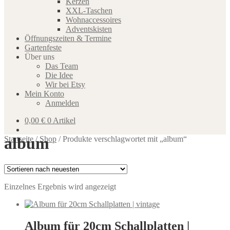
Kerzen
XXL-Taschen
Wohnaccessoires
Adventskisten
Öffnungszeiten & Termine
Gartenfeste
Über uns
Das Team
Die Idee
Wir bei Etsy
Mein Konto
Anmelden
0,00
€
0 Artikel
album
Startseite
/
Shop
/
Produkte verschlagwortet mit „album“
Einzelnes Ergebnis wird angezeigt
Album für 20cm Schallplatten |