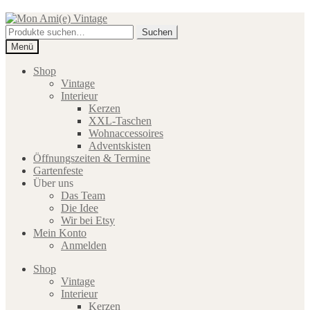
Zur
Zum
Navigation
Inhalt
Suche
Suchen
springen
springen
nach:
Menü
Shop
Vintage
Interieur
Kerzen
XXL-Taschen
Wohnaccessoires
Adventskisten
Öffnungszeiten & Termine
Gartenfeste
Über uns
Das Team
Die Idee
Wir bei Etsy
Mein Konto
Anmelden
Shop
Vintage
Interieur
Kerzen