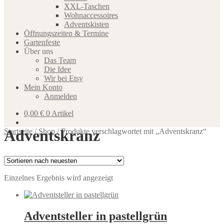
XXL-Taschen
Wohnaccessoires
Adventskisten
Öffnungszeiten & Termine
Gartenfeste
Über uns
Das Team
Die Idee
Wir bei Etsy
Mein Konto
Anmelden
0,00
€
0 Artikel
Adventskranz
Startseite
/
Shop
/
Produkte verschlagwortet mit „Adventskranz“
Einzelnes Ergebnis wird angezeigt
Adventsteller in pastellgrün