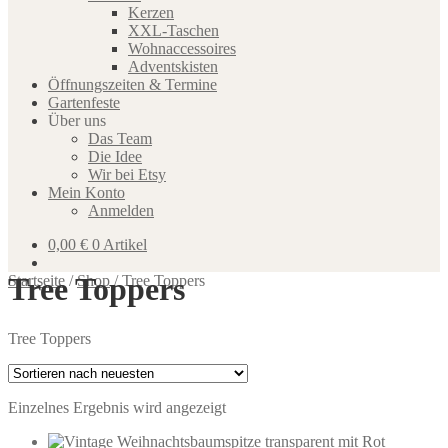
Kerzen
XXL-Taschen
Wohnaccessoires
Adventskisten
Öffnungszeiten & Termine
Gartenfeste
Über uns
Das Team
Die Idee
Wir bei Etsy
Mein Konto
Anmelden
0,00
€
0 Artikel
Tree Toppers
Startseite
/
Shop
/
Tree Toppers
Tree Toppers
Einzelnes Ergebnis wird angezeigt