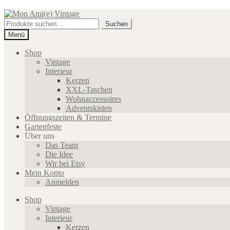
Zur
Zum
Navigation
Inhalt
Suche
Suchen
springen
springen
nach:
Menü
Shop
Vintage
Interieur
Kerzen
XXL-Taschen
Wohnaccessoires
Adventskisten
Öffnungszeiten & Termine
Gartenfeste
Über uns
Das Team
Die Idee
Wir bei Etsy
Mein Konto
Anmelden
Shop
Vintage
Interieur
Kerzen