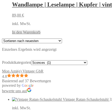
Wandlampe | Leselampe | Kupfer | vin
89,00
€
inkl. MwSt.
In den Warenkorb
Einzelnes Ergebnis wird angezeigt
Produktkategorien
Mon Ami(e) Vintage GbR
4.8
Basierend auf 37 Bewertungen
powered by
G
o
o
g
l
e
bewerte uns auf
Vintage Ratan-Schaukelstuhl
3
inkl. MwSt.