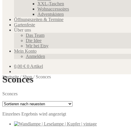
XXL-Taschen
Wohnaccessoires
Adventskisten
Öffnungszeiten & Termine
Gartenfeste
Über uns
Das Team
Die Idee
Wir bei Etsy
Mein Konto
Anmelden
0,00
€
0 Artikel
Sconces
Startseite
/
Shop
/
Sconces
Sconces
Einzelnes Ergebnis wird angezeigt