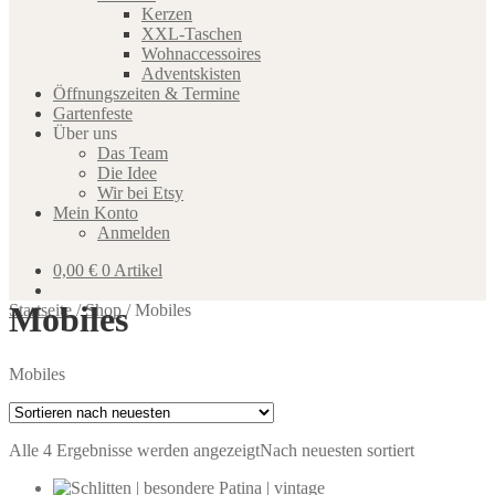
Kerzen
XXL-Taschen
Wohnaccessoires
Adventskisten
Öffnungszeiten & Termine
Gartenfeste
Über uns
Das Team
Die Idee
Wir bei Etsy
Mein Konto
Anmelden
0,00
€
0 Artikel
Mobiles
Startseite
/
Shop
/
Mobiles
Mobiles
Alle 4 Ergebnisse werden angezeigt
Nach neuesten sortiert