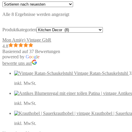
Nach
Alle 8 Ergebnisse werden angezeigt
neuesten
sortiert
Produktkategorien
Mon Ami(e) Vintage GbR
4.8
Basierend auf 37 Bewertungen
powered by
G
o
o
g
l
e
bewerte uns auf
Vintage Ratan-Schaukelstuhl
3
inkl. MwSt.
Antikes
inkl. MwSt.
Krauthobel | Sauerkra
inkl. MwSt.