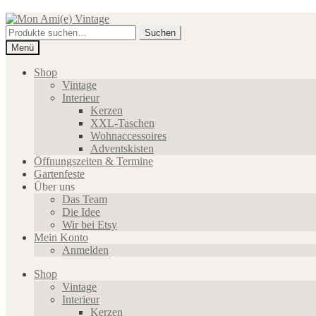
Zur
Zum
Navigation
Inhalt
Suche
Suchen
springen
springen
nach:
Menü
Shop
Vintage
Interieur
Kerzen
XXL-Taschen
Wohnaccessoires
Adventskisten
Öffnungszeiten & Termine
Gartenfeste
Über uns
Das Team
Die Idee
Wir bei Etsy
Mein Konto
Anmelden
Shop
Vintage
Interieur
Kerzen