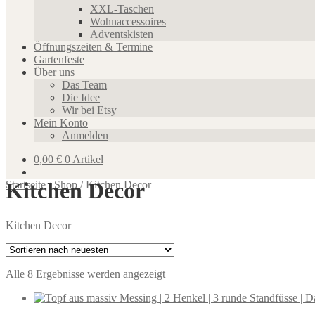
XXL-Taschen
Wohnaccessoires
Adventskisten
Öffnungszeiten & Termine
Gartenfeste
Über uns
Das Team
Die Idee
Wir bei Etsy
Mein Konto
Anmelden
0,00
€
0 Artikel
Kitchen Decor
Startseite
/
Shop
/
Kitchen Decor
Kitchen Decor
Nach
Alle 8 Ergebnisse werden angezeigt
neuesten
sortiert