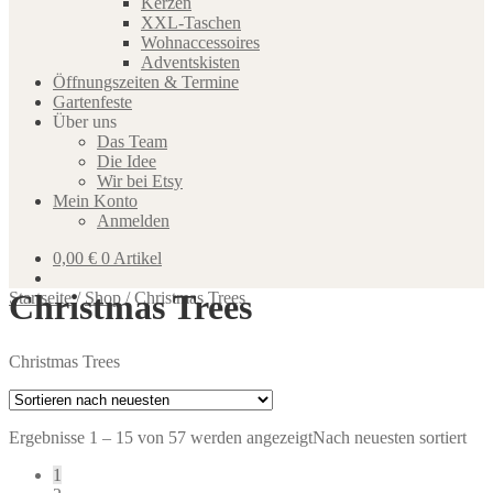
Kerzen
XXL-Taschen
Wohnaccessoires
Adventskisten
Öffnungszeiten & Termine
Gartenfeste
Über uns
Das Team
Die Idee
Wir bei Etsy
Mein Konto
Anmelden
0,00
€
0 Artikel
Christmas Trees
Startseite
/
Shop
/
Christmas Trees
Christmas Trees
Ergebnisse 1 – 15 von 57 werden angezeigt
Nach neuesten sortiert
1