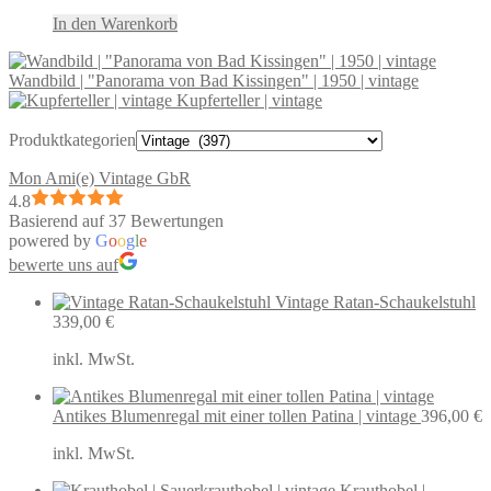
In den Warenkorb
Wandbild | "Panorama von Bad Kissingen" | 1950 | vintage
Kupferteller | vintage
Produktkategorien
Mon Ami(e) Vintage GbR
4.8
Basierend auf 37 Bewertungen
powered by
G
o
o
g
l
e
bewerte uns auf
Vintage Ratan-Schaukelstuhl
339,00
€
inkl. MwSt.
Antikes Blumenregal mit einer tollen Patina | vintage
396,00
€
inkl. MwSt.
Krauthobel |