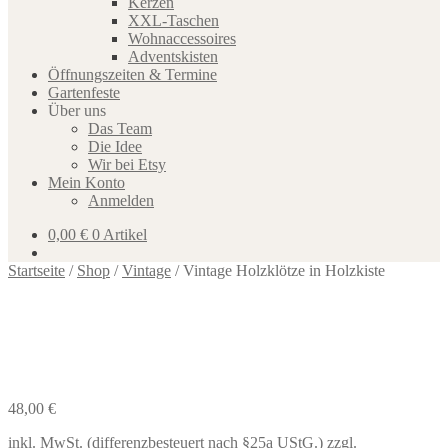
Kerzen
XXL-Taschen
Wohnaccessoires
Adventskisten
Öffnungszeiten & Termine
Gartenfeste
Über uns
Das Team
Die Idee
Wir bei Etsy
Mein Konto
Anmelden
0,00
€
0 Artikel
Startseite
/
Shop
/
Vintage
/
Vintage Holzklötze in Holzkiste
48,00
€
inkl. MwSt. (differenzbesteuert nach §25a UStG.)
zzgl.