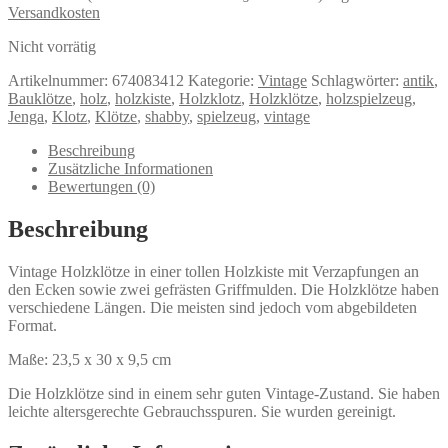
Versandkosten
Nicht vorrätig
Artikelnummer:
674083412
Kategorie:
Vintage
Schlagwörter:
antik
,
Bauklötze
,
holz
,
holzkiste
,
Holzklotz
,
Holzklötze
,
holzspielzeug
,
Jenga
,
Klotz
,
Klötze
,
shabby
,
spielzeug
,
vintage
Beschreibung
Zusätzliche Informationen
Bewertungen (0)
Beschreibung
Vintage Holzklötze in einer tollen Holzkiste mit Verzapfungen an
den Ecken sowie zwei gefrästen Griffmulden. Die Holzklötze haben
verschiedene Längen. Die meisten sind jedoch vom abgebildeten
Format.
Maße: 23,5 x 30 x 9,5 cm
Die Holzklötze sind in einem sehr guten Vintage-Zustand. Sie haben
leichte altersgerechte Gebrauchsspuren. Sie wurden gereinigt.