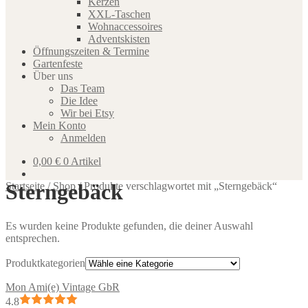
Kerzen
XXL-Taschen
Wohnaccessoires
Adventskisten
Öffnungszeiten & Termine
Gartenfeste
Über uns
Das Team
Die Idee
Wir bei Etsy
Mein Konto
Anmelden
0,00
€
0 Artikel
Sterngebäck
Startseite
/
Shop
/
Produkte verschlagwortet mit „Sterngebäck“
Es wurden keine Produkte gefunden, die deiner Auswahl
entsprechen.
Produktkategorien
Mon Ami(e) Vintage GbR
4.8