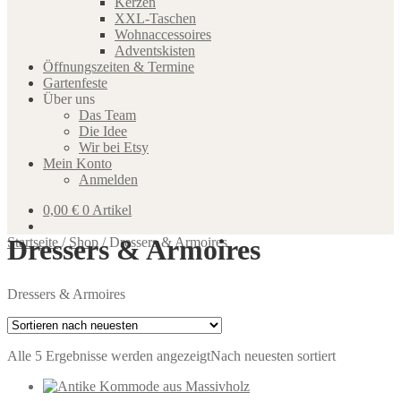
Kerzen
XXL-Taschen
Wohnaccessoires
Adventskisten
Öffnungszeiten & Termine
Gartenfeste
Über uns
Das Team
Die Idee
Wir bei Etsy
Mein Konto
Anmelden
0,00
€
0 Artikel
Dressers & Armoires
Startseite
/
Shop
/
Dressers & Armoires
Dressers & Armoires
Alle 5 Ergebnisse werden angezeigt
Nach neuesten sortiert