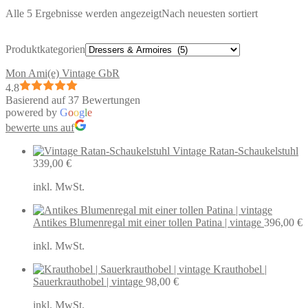
Alle 5 Ergebnisse werden angezeigt
Nach neuesten sortiert
Produktkategorien
Mon Ami(e) Vintage GbR
4.8
Basierend auf 37 Bewertungen
powered by
G
o
o
g
l
e
bewerte uns auf
Vintage Ratan-Schaukelstuhl
339,00
€
inkl. MwSt.
Antikes Blumenregal mit einer tollen Patina | vintage
396,00
€
inkl. MwSt.
Krauthobel |
Sauerkrauthobel | vintage
98,00
€
inkl. MwSt.