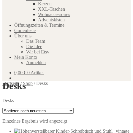
Kerzen
XXL-Taschen
Wohnaccessoires
Adventskisten
Öffnungszeiten & Termine
Gartenfeste
Über uns
Das Team
Die Idee
Wir bei Etsy
Mein Konto
Anmelden
0,00
€
0 Artikel
Desks
Startseite
/
Shop
/
Desks
Desks
Einzelnes Ergebnis wird angezeigt