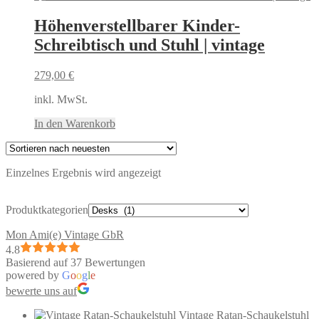
Höhenverstellbarer Kinder-
Schreibtisch und Stuhl | vintage
279,00
€
inkl. MwSt.
In den Warenkorb
Einzelnes Ergebnis wird angezeigt
Produktkategorien
Mon Ami(e) Vintage GbR
4.8
Basierend auf 37 Bewertungen
powered by
G
o
o
g
l
e
bewerte uns auf
Vintage Ratan-Schaukelstuhl